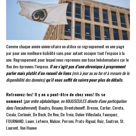
Comme chaque année universitaire on utilise ce regroupement en une page
par pour une meilleure lisibilité sans pour autant occuper tout l’espace à la
une.
Regroupement pour lequel nous reprenons une base hebdomadaire car le
flux des épreuves l’impose
.
Il ne s’agit pas d’une chronique à proprement
parler mais plutôt d’un recueil de liens
(mis à jour au au fur et à mesure de la
disponibilité des données)
qu’il vous suffit de suivre pour plus de détails
.
Retrouvez-les! Il y en a peut-être de chez vous! Ils se
nomment
(
par ordre alphabétique
,
en MAJUSCULES dénote d’une participation
dans l’encadrement
): Baudry, Beauvy, Brentcheneff, Bresnu, Carlier, Cereto,
Cicala, Corlouër, De Bock, De Reu, De Troia, Dulon-Villoslada, Faucquez,
FOURNAND, Lauer, Lefevre, Malcor, Perroni, Prats-Rigual, Ruiz, Sautron, St.
Laurent, Van Hauwe