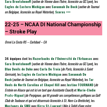
Sara Brentcheneff
(
native de Vienne dans l’Isère, licenciée au GC Lyon
), les
Eagles de Eastern Michigan
avec
Savannah De Bock
(
native de Tournai
en Belgique, licenciée au Royal Waterloo
).
Scores >>>
22-25 – NCAA DI National Championship
– Stroke Play
Omni La Costa RS – Carlsbad – CA
34 équipes
dont les
Razorbacks de l’Université de l’Arkansas
avec
Sara Brentcheneff
(
native de Vienne dans l’Isère, licenciée au GC Lyon
), les
Blue Devils de Duke
avec
Carla De Troia
(
de Paris, licenciée à Saint
Germain
), les
Eagles de Eastern Michigan
avec
Savannah De
Bock
(
native de Tournai en Belgique, licenciée au Royal Waterloo
), les
Tar
Heels de North Carolina at Chapel Hill
avec
Justine FOURNAND
(
de
Erstein en Alsace qui est ici en tant que Assistante Coach
) et
Marie-Elodie
Prats-Rigual
(
de Perpignan, qui fit grandir ses compétences golfiques au Golf
Club de Toulouse et qui est désormais licenciée à St. Nom-La-Bretèche
), les
Mustangs de SMU
avec
Kirra St-Laurent
(
Née à Tahiti d’une mère