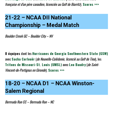
française et d’un père canadien, licenciée au Golf de Biarritz
).
Scores >>>
21-22 – NCAA DII National
Championship – Medal Match
Boulder Creek GC – Boulder City – NV
8 équipes
dont les
Hurricanes de Georgia Southwestern State (GSW)
avec
Sacha Corlouër
(
de Nouvelle-Calédonie, licencié au Golf de Tina
), les
Tritons de Missouri-St. Louis (UMSL)
avec
Leo Baudry
(
de Saint-
Vincent-de-Pertignas en Gironde
).
Scores >>>
18-20 – NCAA D1 – NCAA Winston-
Salem Regional
Bermuda Run CC – Bermuda Run – NC