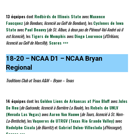
13 équipes
dont
Redbirds de Illinois State
avec
Maxence
Faucquez
(
de Bondues, licencié au Golf de Bondues
), les
Cyclones de Iowa
State
avec
Paul Beauvy
(
de St. Alban, à deux pas de Pléneuf-Val-André où il
est licencié
), les
Tigers de Memphis
avec
Diego Lourenco
(
d’Orléans,
licencié au Golf de Marcilly
).
Scores >>>
18-20 – NCAA D1 – NCAA Bryan
Regional
Traditions Club at Texas A&M – Bryan – Texas
14 équipes
dont les
Golden Lions de Arkansas at Pine Bluff
avec
Jules
De Reu
(
de Guérande, licencié à Barrière La Baule
), les
Rebels de UNLV
(Nevada Las Vegas)
avec
Aaron Van Hauwe
(
de Tours, licencié à St. Nom-
La-Bretèche
), les
Vaqueros de UTRGV (Texas Rio Grande Valley)
avec
Rodolphe Cicala
(
de Biarritz
) et
Gabriel Dulon-Villoslada
(
d’Hossegor
).
Scores >>>