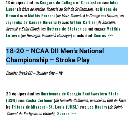
13 équipes
dont les
Cougars du College of Charleston
avec
Jules
Lauer
(
le frère de Justine, licencié au Golf de St Germain
), les
Bisons de
Howard
avec
Mathis Perroni
(
de Metz, licencié à la Grange aux Ormes
), les
Jayhawks de Kansas University
avec
Arthur Carlier
(
de Soissons,
licencié à Saint Cloud
), les
Hatters de Stetson
qui ont engagé
Matthis
Lefevre
(
de Hossegor, licencié à Hossegor
) en individuel.
Scores >>>
18-20 – NCAA DII Men’s National
Championship – Stroke Play
Boulder Creek GC – Boulder City – NV
20 équipes
dont les
Hurricanes de Georgia Southwestern State
(GSW)
avec
Sacha Corlouër
(
de Nouvelle-Calédonie, licencié au Golf de Tina
),
les
Tritons de Missouri-St. Louis (UMSL)
avec
Leo Baudry
(
de Saint-
Vincent-de-Pertignas en Gironde
).
Scores >>>