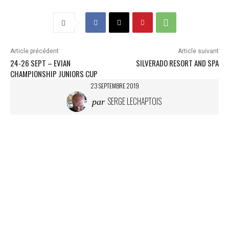
a
r
g
e
m
Article précédent
Article suivant
e
24-26 SEPT – EVIAN
SILVERADO RESORT AND SPA
n
CHAMPIONSHIP JUNIORS CUP
t
23 SEPTEMBRE 2019
…
SERGE LECHAPTOIS
par