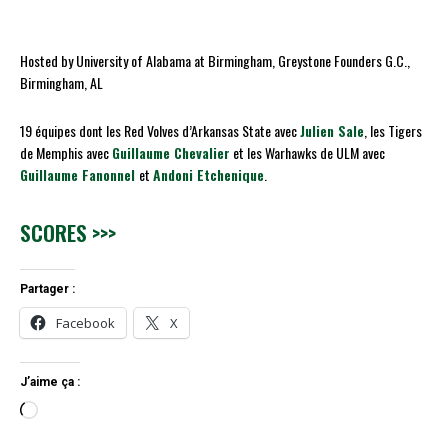
Hosted by University of Alabama at Birmingham, Greystone Founders G.C.,
Birmingham, AL
19 équipes dont les Red Volves d’Arkansas State avec
Julien Sale
, les Tigers
de Memphis avec
Guillaume Chevalier
et les Warhawks de ULM avec
Guillaume Fanonnel
et
Andoni Etchenique
.
SCORES >>>
Partager :
Facebook
X
J’aime ça :
C
h