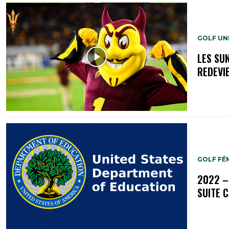
GOLF UN
LES SUN
REDEVI
GOLF FÉM
2022 –
SUITE 