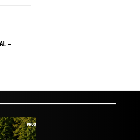
NAL –