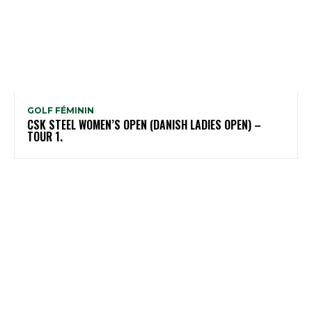
GOLF FÉMININ
CSK STEEL WOMEN’S OPEN (DANISH LADIES OPEN) –
TOUR 1.