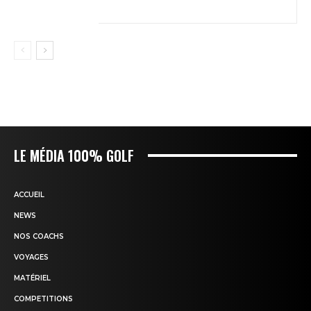
LE MÉDIA 100% GOLF
ACCUEIL
NEWS
NOS COACHS
VOYAGES
MATÉRIEL
COMPETITIONS