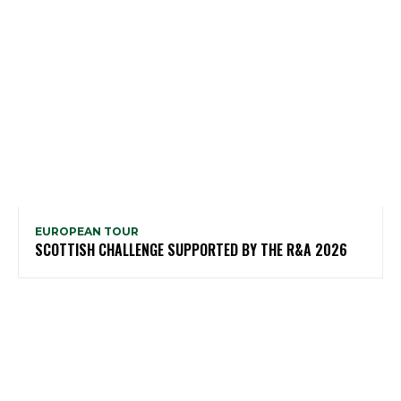
EUROPEAN TOUR
SCOTTISH CHALLENGE SUPPORTED BY THE R&A 2026