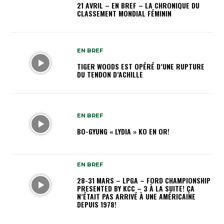
21 AVRIL – EN BREF – LA CHRONIQUE DU
CLASSEMENT MONDIAL FÉMININ
EN BREF
TIGER WOODS EST OPÉRÉ D’UNE RUPTURE
DU TENDON D’ACHILLE
EN BREF
BO-GYUNG « LYDIA » KO EN OR!
EN BREF
28-31 MARS – LPGA – FORD CHAMPIONSHIP
PRESENTED BY KCC – 3 À LA SUITE! ÇA
N’ÉTAIT PAS ARRIVÉ À UNE AMÉRICAINE
DEPUIS 1978!