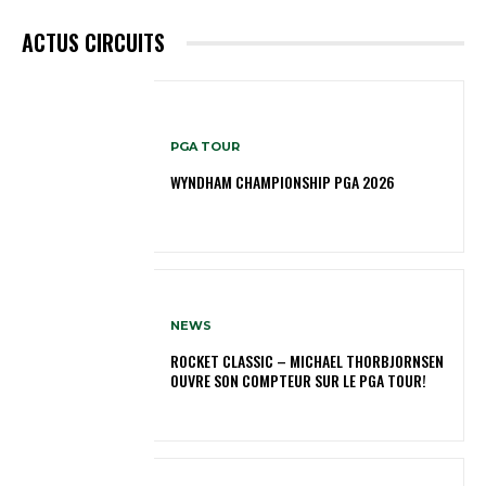
ACTUS CIRCUITS
PGA TOUR
WYNDHAM CHAMPIONSHIP PGA 2026
NEWS
ROCKET CLASSIC – MICHAEL THORBJORNSEN
OUVRE SON COMPTEUR SUR LE PGA TOUR!