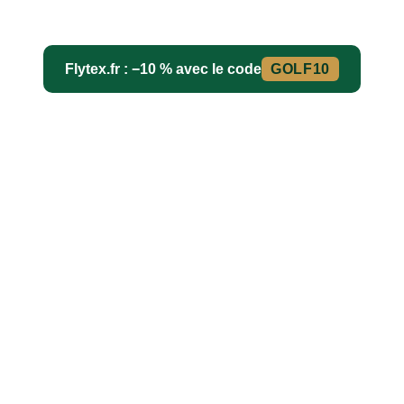
Flytex.fr : −10 % avec le code
GOLF10