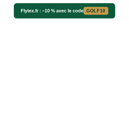
Flytex.fr : −10 % avec le code
GOLF10