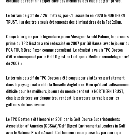
continue de redéfinir l’expérience des membres des clubs de golf privés.
Le terrain de golf de 7 261 mètres, par-71, accueille en 2020 le NORTHERN
TRUST, l’un des trois seuls événements des éliminatoires de la FedExCup.
Conçu à l’origine par le légendaire joueur/designer Arnold Palmer, le parcours
primé du TPC Boston a été redessiné en 2007 par Gil Hanse, avec le joueur du
PGA TOUR Brad Faxon comme consultant. Le résultat a valu à TPC Boston
d’être récompensé par le Golf Digest en tant que « Meilleur remodelage privé
de 2007 ».
Le terrain de golf du TPC Boston a été conçu pour s’intégrer parfaitement
dans le paysage naturel de la Nouvelle-Angleterre. Bien qu’il soit suffisamment
difficile pour les meilleurs joueurs du monde pendant le NORTHERN TRUST,
cinq jeux de tees sur chaque trou rendent le parcours agréable pour les
golfeurs de tous niveaux.
Le TPC Boston a été honoré en 2011 par la Golf Course Superintendents
Association of America (GCSAA)/Golf Digest Environmental Leaders in Golf
avec le National Private Award. Cet honneur récompense les parcours qui