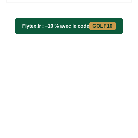
Flytex.fr : −10 % avec le code
GOLF10