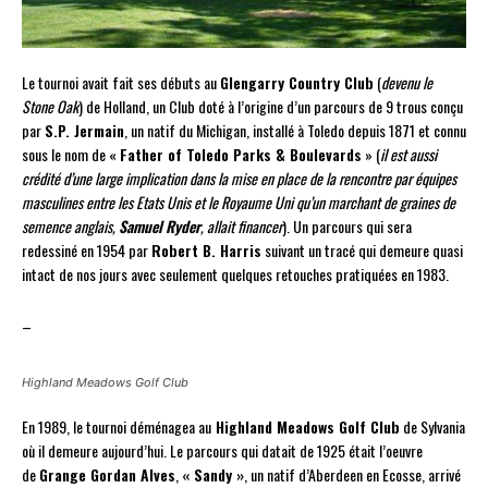
Le tournoi avait fait ses débuts au
Glengarry Country Club
(
devenu le
Stone Oak
) de Holland, un Club doté à l’origine d’un parcours de 9 trous conçu
par
S.P. Jermain
, un natif du Michigan, installé à Toledo depuis 1871 et connu
sous le nom de «
Father of Toledo Parks & Boulevards
» (
il est aussi
crédité d’une large implication dans la mise en place de la rencontre par équipes
masculines entre les Etats Unis et le Royaume Uni qu’un marchant de graines de
semence anglais,
Samuel Ryder
, allait financer
). Un parcours qui sera
redessiné en 1954 par
Robert B. Harris
suivant un tracé qui demeure quasi
intact de nos jours avec seulement quelques retouches pratiquées en 1983.
–
Highland Meadows Golf Club
En 1989, le tournoi déménagea au
Highland Meadows Golf Club
de Sylvania
où il demeure aujourd’hui. Le parcours qui datait de 1925 était l’oeuvre
de
Grange Gordan Alves
,
« Sandy »
, un natif d’Aberdeen en Ecosse, arrivé