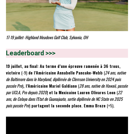
17-19 juillet- Highland Meadows Golf Club, Sylvania, OH
Leaderboard >>>
19 juillet, au final: Au terme d’une épreuve ramenée à 36 trous,
victoire
(-9)
de l’Américaine Annabelle Pancake-Webb
(
24 ans, native
de Baltimore dans le Maryland, diplômée de Clemson University en 2024 puis
passée Pro
)
, l’Américaine Mariel Galdiano
(
28 ans, native de Hawaii, passée
par UCLA, Pro depuis 2020
)
et la Mexicaine Lauren Olivares Leon
(
22
ans, de Celaya dans l’Etat de Guanajuato, sortie diplômée de NC State en 2025
puis passée Pro
)
partagent la seconde place. Emma Broze
(+5)
.