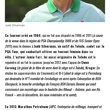
Judd Silverman
Ce tournoi créé en 1984
, qui ne fut pas disputé en 1986 et 2011 (
à cause
de la venue dans le région du PGA Championship 1986 et de l’US Senior Open
2011
) nous le devons à
Judd Silverman, un natif de Toledo, cadet sur le
PGA Tour, qui souhaitait attirer un tournoi féminin dans sa
ville. L’acteur Jamie Farr, lui aussi originaire de Toledo
vint le
rejoindre et en fut le sponsor jusqu’en 2012 avec l’appui de
Owen
Corning
(
le géant de la fibre de verre dont le siège est à Toledo
),
Kroger
(la
chaîne de supermarchés de Cincinnati) et
O-I
(
dont le siège est à Perrysburg,
qui deviendra le N°1 mondial de l’emballage en verre après l’absorption de BSN
Glasspack, la branche emballage du Français BSN Gervais Danone qui avait
commencé son recentrage sous la houlette des Riboud – Antoine, puis son fils
Franck – vers la biscuiterie, les eaux minérales et la santé
).
En 2013
,
Marathon Petroleum
(
MPC, l’entreprise de raffinage, transport et