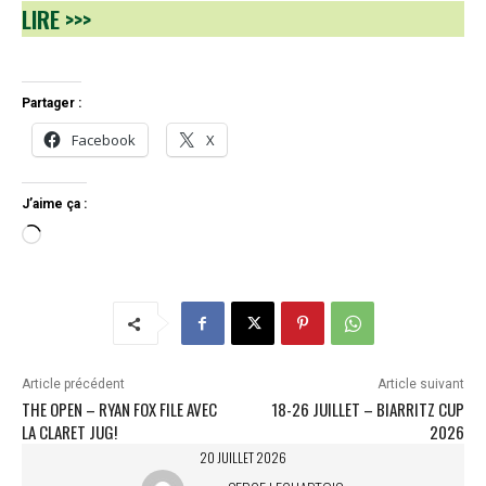
LIRE >>>
Partager :
Facebook
X
J’aime ça :
C
h
a
r
g
e
m
Article précédent
Article suivant
e
THE OPEN – RYAN FOX FILE AVEC
18-26 JUILLET – BIARRITZ CUP
n
LA CLARET JUG!
2026
t
20 JUILLET 2026
…