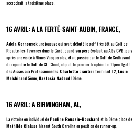
accrochait la troisième place.
16 AVRIL: A LA FERTÉ-SAINT-AUBIN, FRANCE,
Adela Cernousek
une joueuse qui avait débuté le golf très tôt au Golf de
Ribaute-les-Tavernes dans le Gard, quand son père évoluait au Alès CVB, puis
après une visite à Nîmes Vacqueroles, était passée par le Golf de Seilh avant
de rejoindre le Golf de St. Cloud, chipait le premier trophée de l’Open ffgolf
des Aisses aux Professionnelles.
Charlotte Liautier
terminait T2,
Lucie
Malchirand
5ème,
Nastasia Nadaud
10ème.
16 AVRIL: A BIRMINGHAM, AL,
La victoire en individuel de
Pauline Roussin-Bouchard
et la 8ème place de
Mathilde Claisse
hissent South Carolina en position de runner-up.