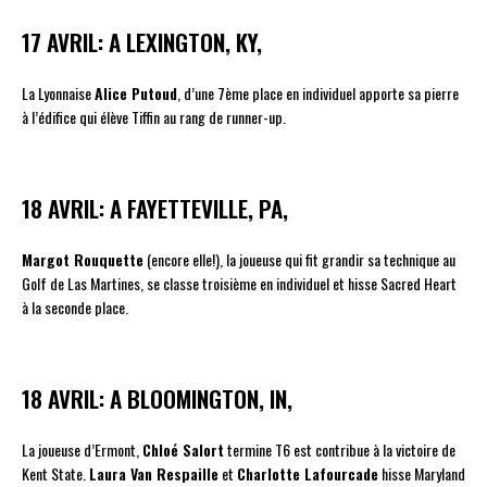
17 AVRIL: A LEXINGTON, KY,
La Lyonnaise
Alice Putoud
, d’une 7ème place en individuel apporte sa pierre
à l’édifice qui élève Tiffin au rang de runner-up.
18 AVRIL: A FAYETTEVILLE, PA,
Margot Rouquette
(encore elle!), la joueuse qui fit grandir sa technique au
Golf de Las Martines, se classe troisième en individuel et hisse Sacred Heart
à la seconde place.
18 AVRIL: A BLOOMINGTON, IN,
La joueuse d’Ermont,
Chloé Salort
termine T6 est contribue à la victoire de
Kent State.
Laura Van Respaille
et
Charlotte Lafourcade
hisse Maryland