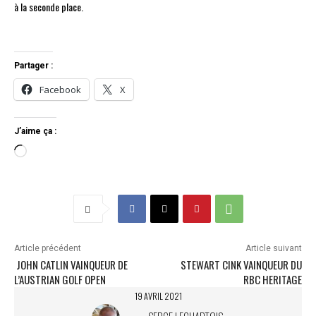
à la seconde place.
Partager :
Facebook
X
J’aime ça :
C
h
a
r
g
e
m
Article précédent
Article suivant
e
​ JOHN CATLIN VAINQUEUR DE
STEWART CINK VAINQUEUR DU
n
L’AUSTRIAN GOLF OPEN
RBC HERITAGE
t
19 AVRIL 2021
…