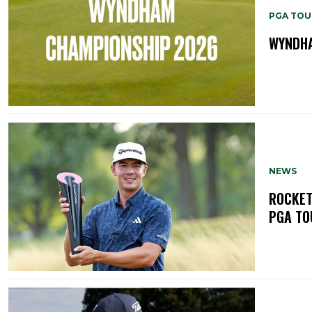
PGA TOU
WYNDHA
NEWS
ROCKET
PGA TO