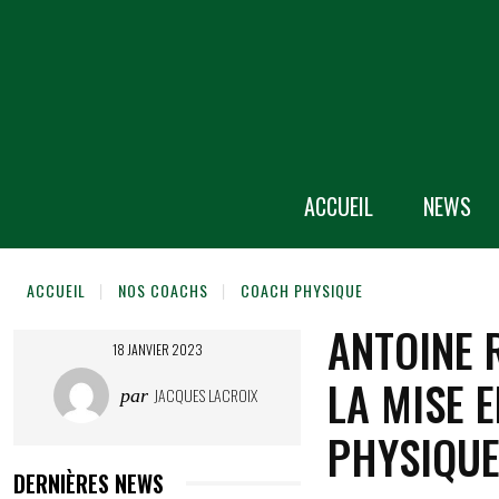
ACCUEIL
NEWS
ACCUEIL
NOS COACHS
COACH PHYSIQUE
ANTOINE 
18 JANVIER 2023
LA MISE 
JACQUES LACROIX
par
PHYSIQU
DERNIÈRES NEWS