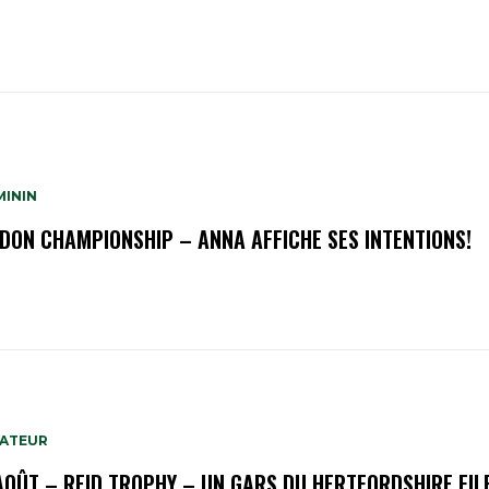
MININ
NDON CHAMPIONSHIP – ANNA AFFICHE SES INTENTIONS!
MATEUR
AOÛT – REID TROPHY – UN GARS DU HERTFORDSHIRE FILE