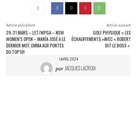
r
g
e
m
Article précédent
Article suivant
e
29-31 MARS – LET/WPGA – NSW
GOLF PHYSIQUE « LES
n
WOMEN’S OPEN – MARÍA JOSÉ A LE
ÉCHAUFFEMENTS »AVEC « ROBERT
t
DERNIER MOT, EMMA AUX PORTES
DIT LE BOSS «
…
DU TOP10!
1 AVRIL 2024
JACQUES LACROIX
par