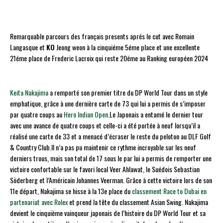
Remarquable parcours des français presents aprés le cut avec Romain
Langasque et
KO
Jeong weon à la cinquiéme 5éme place et une excellente
21éme place de Frederic Lacroix qui reste 20éme au Ranking européen 2024
Keita Nakajima
a remporté son premier titre du DP World Tour dans un style
emphatique, grâce à une dernière carte de 73 qui lui a permis de s’imposer
par quatre coups au
Hero Indian Open
.Le Japonais a entamé le dernier tour
avec une avance de quatre coups et celle-ci a été portée à neuf lorsqu’il a
réalisé une carte de 33 et a menacé d’écraser le reste du peloton au DLF Golf
& Country Club.Il n’a pas pu maintenir ce rythme incroyable sur les neuf
derniers trous, mais son total de 17 sous le par lui a permis de remporter une
victoire confortable sur le favori local Veer Ahlawat, le Suédois Sebastian
Söderberg et l’Américain Johannes Veerman. Grâce à cette victoire lors de son
11e départ, Nakajima se hisse à la 13e place du
classement Race to Dubai en
partenariat avec Rolex
et prend la tête du classement Asian Swing. Nakajima
devient le cinquième vainqueur japonais de l’histoire du DP World Tour et sa