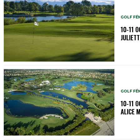
GOLF FÉM
10-11 
JULIET
GOLF FÉM
10-11 
ALICE M