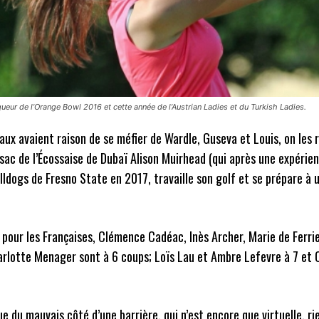
ueur de l’Orange Bowl 2016 et cette année de l’Austrian Ladies et du Turkish Ladies.
aux avaient raison de se méfier de Wardle, Guseva et Louis, on les 
sac de l’Écossaise de Dubaï Alison Muirhead (qui après une expérie
lldogs de Fresno State en 2017, travaille son golf et se prépare à 
pour les Françaises, Clémence Cadéac, Inès Archer, Marie de Ferri
rlotte Menager sont à 6 coups; Loïs Lau et Ambre Lefevre à 7 et 
ue du mauvais côté d’une barrière, qui n’est encore que virtuelle, ri