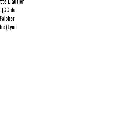
otte Liautier
c (GC de
 Falcher
che (Lyon