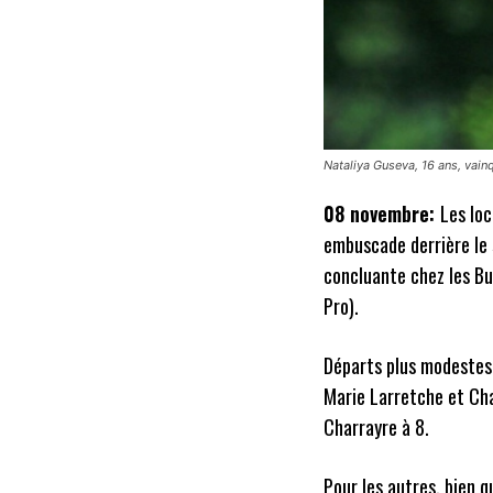
Nataliya Guseva, 16 ans, vainq
08 novembre:
Les loc
embuscade derrière le 
concluante chez les Bu
Pro).
Départs plus modestes 
Marie Larretche et Cha
Charrayre à 8.
Pour les autres, bien q