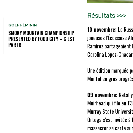
Résultats >>>
GOLF FÉMININ
10 novembre:
La Russe
SMOKY MOUNTAIN CHAMPIONSHIP
joueuses l’Écossaise A
PRESENTED BY FOOD CITY – C’EST
PARTI!
Ramírez partageaient l
Carolina López-Chacarr
Une édition marquée pa
Montal en gros progrès
09 novembre:
Nataliy
Muirhead qui file en T
Murray State Universit
Ortega s’est invitée à 
massacrer sa carte sur 