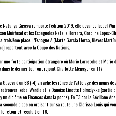
 Nataliya Guseva remporte l’édition 2019, elle devance Isobel War
lison Muirhead et les Espagnoles Natalia Herrera, Carolina López-Ch
a troisième place. L’Espagne A (Marta García Llorca, Nieves Martín
a) repartent avec la Coupe des Nations.
r une forte participation étrangère où Marie Larretche et Marie d
 dans le dernier tour ont rejoint Charlotte Menager en T17.
a Guseva d’un 68 (-4) arrache les rênes de l’attelage des mains de 
3 retrouver Isobel Wardle et la Danoise Linette Holmslykke (sortie 
y un diplôme en Finances dans la poche). En T3 car la Sévillane Ana
la seconde place en croisant sur sa route une Clarisse Louis qui ven
le retour et reculait en T6.