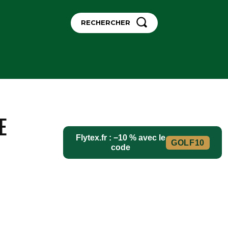
RECHERCHER
NS
CONTACT
MORE
 ​
Flytex.fr : −10 % avec le
GOLF10
code