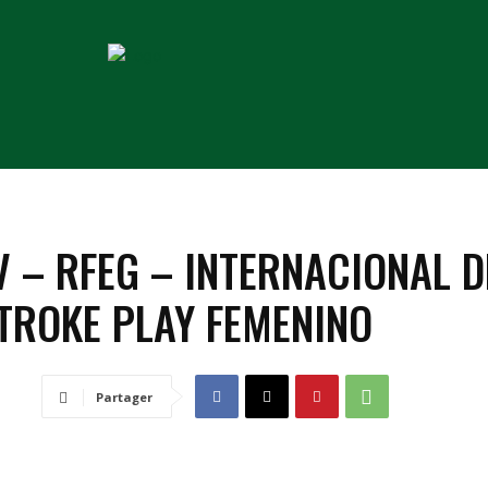
COACHS
VOYAGES
MATÉRIEL
COMPETITIO
 – RFEG – INTERNACIONAL​ ​DE
TROKE PLAY​ ​FEMENINO
Partager