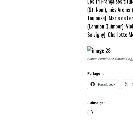
Les 14 Françaises titul
(St. Nom), Inès Archer
Toulouse), Marie de Fe
(Lannion Quimper), Vio
Salvigny), Charlotte M
Blanca Fernández García-Poggi
Partager :
Facebook
J’aime ça :
C
h
a