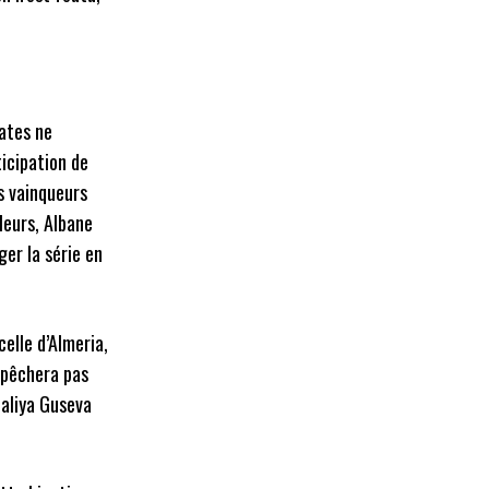
ates ne
icipation de
s vainqueurs
leurs, Albane
er la série en
celle d’Almeria,
mpêchera pas
ataliya Guseva