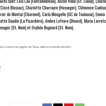
aires sont: Loïs Lau (Fontainebleau), Alizée Vidal (St. Cloud), Charl
 (Ciccé Blossac), Charlotte Charrayre (Hossegor), Clémence Cadéa
rrier de Montal (Charmeil), Carla Mengelle (GC de Toulouse), Emma
lette Daudin (La Picardière), Ambre Lefevre (Dinard), Marie Larret
enager (St. Nom) et Orphée Bugnard (St. Nom).
o a rejoint les Aggies de Texas A&M à la rentrée dernière.
X