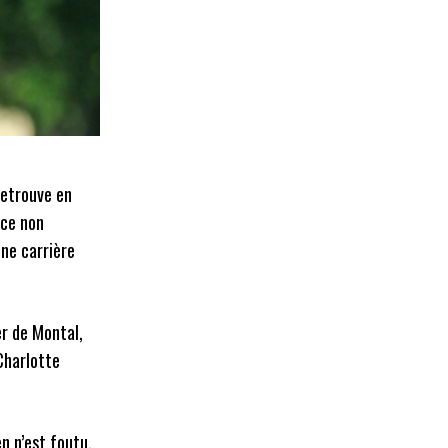
retrouve en
nce non
une carrière
er de Montal,
Charlotte
en n’est foutu,