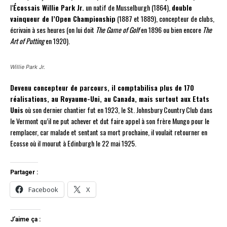
l’
Écossais Willie Park Jr.
un natif de Musselburgh (1864),
double
vainqueur de l’Open Championship
(1887 et 1889), concepteur de clubs,
écrivain à ses heures (on lui doit
The Game of Golf
en 1896 ou bien encore
The
Art of Putting
en 1920).
Willie Park Jr.
Devenu concepteur de parcours, il comptabilisa plus de 170
réalisations, au Royaume-Uni, au Canada, mais surtout aux Etats
Unis
où son dernier chantier fut en 1923, le St. Johnsbury Country Club dans
le Vermont qu’il ne put achever et dut faire appel à son frère Mungo pour le
remplacer, car malade et sentant sa mort prochaine, il voulait retourner en
Ecosse où il mourut à Edinburgh le 22 mai 1925.
Partager :
Facebook
X
J’aime ça :