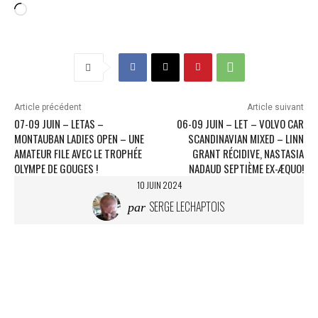
C
h
a
r
g
e
m
Article précédent
Article suivant
e
07-09 JUIN – LETAS –
06-09 JUIN – LET – VOLVO CAR
n
MONTAUBAN LADIES OPEN – UNE
SCANDINAVIAN MIXED – LINN
t
AMATEUR FILE AVEC LE TROPHÉE
GRANT RÉCIDIVE, NASTASIA
…
OLYMPE DE GOUGES !
NADAUD SEPTIÈME EX-ÆQUO!
10 JUIN 2024
SERGE LECHAPTOIS
par