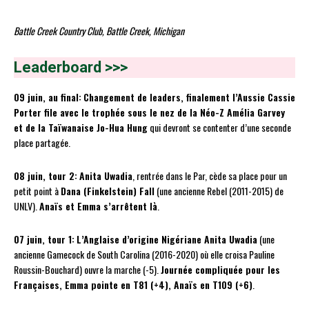
Battle Creek Country Club, Battle Creek, Michigan
Leaderboard >>>
09 juin, au final:
Changement de leaders, finalement l’Aussie Cassie
Porter file avec le trophée sous le nez de la Néo-Z Amélia Garvey
et de la Taïwanaise Jo-Hua Hung
qui devront se contenter d’une seconde
place partagée.
08 juin, tour 2:
Anita Uwadia
, rentrée dans le Par, cède sa place pour un
petit point à
Dana (Finkelstein) Fall
(une ancienne Rebel (2011-2015) de
UNLV).
Anaïs et Emma s’arrêtent là
.
07 juin, tour 1:
L’Anglaise d’origine Nigériane Anita Uwadia
(une
ancienne Gamecock de South Carolina (2016-2020) où elle croisa Pauline
Roussin-Bouchard) ouvre la marche (-5).
Journée compliquée pour les
Françaises, Emma pointe en T81 (+4), Anaïs en T109 (+6)
.