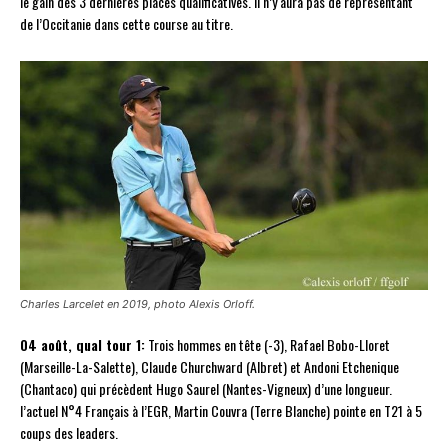
le gain des 3 dernières places qualificatives. Il n’y aura pas de représentant
de l’Occitanie dans cette course au titre.
Charles Larcelet en 2019, photo Alexis Orloff.
04 août, qual tour 1:
Trois hommes en tête (-3), Rafael Bobo-Lloret
(Marseille-La-Salette), Claude Churchward (Albret) et Andoni Etchenique
(Chantaco) qui précèdent Hugo Saurel (Nantes-Vigneux) d’une longueur.
l’actuel N°4 Français à l’EGR, Martin Couvra (Terre Blanche) pointe en T21 à 5
coups des leaders.