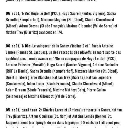
06 août, 1/8e:
Hugo Le Goff (PCC), Hugo Saurel (Nantes Vigneux), Sacha
Brendle (Kempferhof), Maxence Mugnier (St. Cloud), Claude Churchward
(Albret), Adam Bresnu (Stade Français), Maxime Giboudot (Val de Sorne) et
Nathan Trey (Biarritz) avancent en 1/4.
06 août, 1/16e:
Le vainqueur de la Ganay s’incline 2 et 1 face à Antoine
Lemée (Rennes St. Jacques), un des rescapés des playoffs en mort subite des
qualifications. Lemée avance en 1/8e en compagnie de Hugo Le Goff (PCC),
Antoine Pelissier (Manville), Hugo Saurel (Nantes Vigneux), Antoine Bachelier
(RCF La Boulie), Sacha Brendle (Kempferhof), Maxence Mugnier (St. Cloud),
Quentin Tiberi (Terre Blanche), Nathan Trey (Biarritz), Nathan Legendre
(Coutainville), Julien Texier (Stade Français), Claude Churchward (Albret),
Adam Bresnu (Stade Français), Maxime Mathey (Cely), Pierre Gulino
(Seignosse) et Maxime Giboudot (Val de Sorne).
05 août, qual tour 2:
Charles Larcelet (Amiens) remporte la Ganay, Nathan
Trey (Biarritz), Arthur Couilleau (St. Nom) et Antoine Lemée (Rennes St.
Jacques) tirent leur épingle du jeu dans le guêpier à 9 où ils se frittaient pour