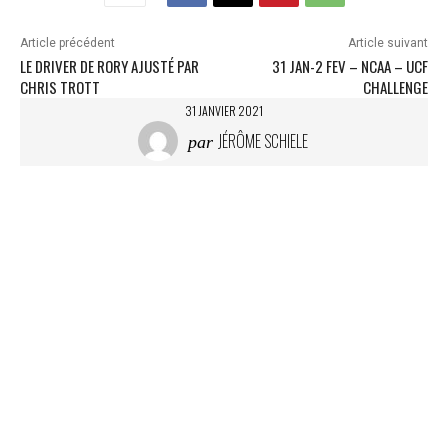
e
m
Article précédent
Article suivant
e
LE DRIVER DE RORY AJUSTÉ PAR
31 JAN-2 FEV – NCAA – UCF
n
CHRIS TROTT
CHALLENGE
t
31 JANVIER 2021
…
JÉRÔME SCHIELE
par