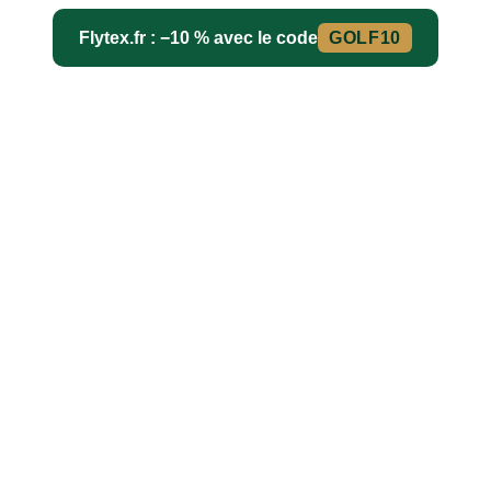
Flytex.fr : −10 % avec le code
GOLF10