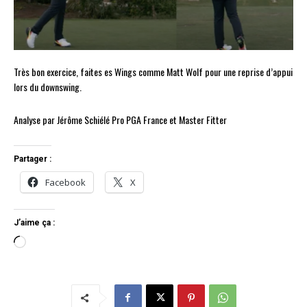
Très bon exercice, faites es Wings comme Matt Wolf pour une reprise d’appui
lors du downswing.
Analyse par Jérôme Schiélé Pro PGA France et Master Fitter
Partager :
Facebook
X
J’aime ça :
C
h
a
r
g