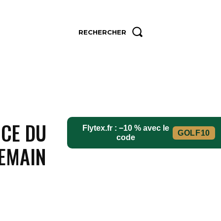
RECHERCHER
NS
CONTACT
MORE
ICE DU
Flytex.fr : −10 % avec le
GOLF10
code
DEMAIN