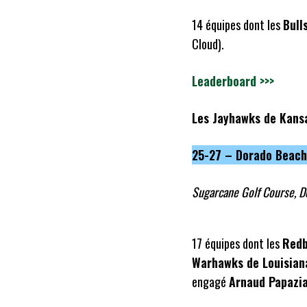
14 équipes dont les
Bull
Cloud).
Leaderboard >>>
Les Jayhawks de Kans
25-27 – Dorado Beach
Sugarcane Golf Course, D
17 équipes dont les
Redb
Warhawks de Louisian
engagé
Arnaud Papazi