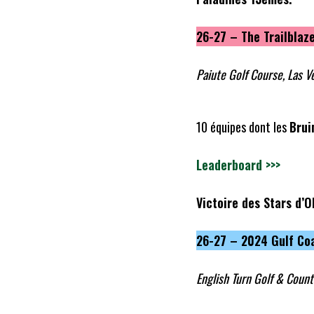
26-27 – The Trailblaz
Paiute Golf Course, Las V
10 équipes dont les
Brui
Leaderboard >>>
Victoire des Stars d’
26-27 – 2024 Gulf Coa
English Turn Golf & Count