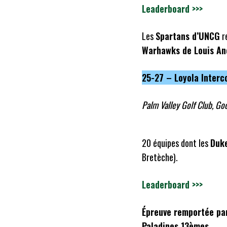
Leaderboard >>>
Les
Spartans d’UNCG
r
Warhawks de Louis A
25-27 – Loyola Interc
Palm Valley Golf Club, Go
20 équipes dont les
Duke
Bretèche).
Leaderboard >>>
Épreuve remportée par
Paladines 13èmes.