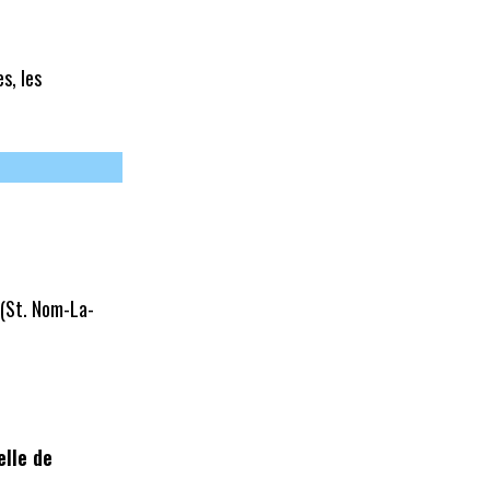
s, les
(St. Nom-La-
elle de