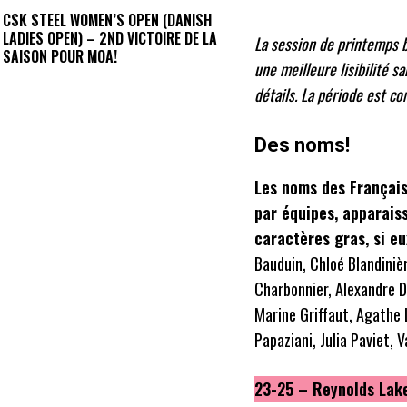
CSK STEEL WOMEN’S OPEN (DANISH
LADIES OPEN) – 2ND VICTOIRE DE LA
La session de printemps 
SAISON POUR MOA!
une meilleure lisibilité s
détails.
La période est co
Des noms!
Les noms des Française
par équipes, apparais
caractères gras, si eu
Bauduin, Chloé Blandini
Charbonnier, Alexandre D
Marine Griffaut, Agathe
Papaziani, Julia Paviet, 
23-25 – Reynolds Lak