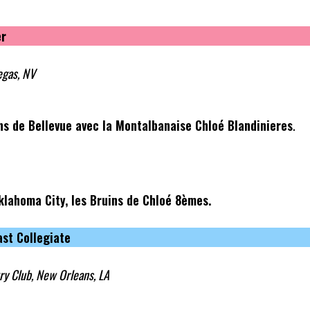
er
egas, NV
ns de Bellevue avec la Montalbanaise Chloé Blandinieres
.
Oklahoma City, les Bruins de Chloé 8èmes.
st Collegiate
ry Club, New Orleans, LA