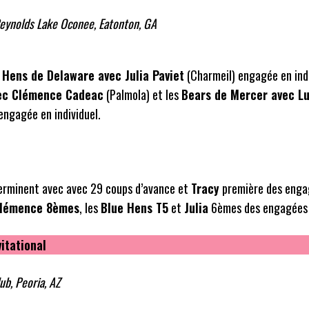
eynolds Lake Oconee, Eatonton, GA
 Hens de Delaware avec Julia Paviet
(Charmeil) engagée en indi
vec Clémence Cadeac
(Palmola) et les
Bears de Mercer avec L
engagée en individuel.
erminent avec avec 29 coups d’avance et
Tracy
première des enga
Clémence 8èmes
, les
Blue Hens T5
et
Julia
6èmes des engagées e
itational
ub, Peoria, AZ