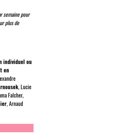
ar semaine pour
our plus de
 individuel ou
t en
lexandre
ernousek
, Lucie
mma Falcher,
ier
, Arnaud