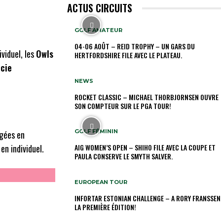
ACTUS CIRCUITS
GOLF AMATEUR
04-06 AOÛT – REID TROPHY – UN GARS DU
viduel, les
Owls
HERTFORDSHIRE FILE AVEC LE PLATEAU.
ucie
NEWS
ROCKET CLASSIC – MICHAEL THORBJORNSEN OUVRE
SON COMPTEUR SUR LE PGA TOUR!
GOLF FÉMININ
gées en
n individuel.
AIG WOMEN’S OPEN – SHIHO FILE AVEC LA COUPE ET
PAULA CONSERVE LE SMYTH SALVER.
EUROPEAN TOUR
INFORTAR ESTONIAN CHALLENGE – A RORY FRANSSEN
LA PREMIÈRE ÉDITION!