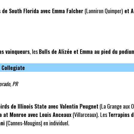
s de South Florida avec Emma Falcher
(Lanniron Quimper)
et A
as vainqueurs
, les
Bulls de
Alizée
et Emma au pied du podiu
 Collegiate
orado, PR
irds de Illinois State avec Valentin Peugnet
(La Grange aux O
a at Monroe avec Louis Anceaux
(Villarceaux). Les
Terrapins 
ani
(Cannes-Mougins) en individuel.