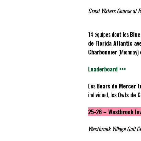
Great Waters Course at R
14 équipes dont les
Blue
de Florida Atlantic a
Charbonnier
(Mionnay) 
Leaderboard >>>
Les
Bears de Mercer
t
individuel, les
Owls de 
25-26 – Westbrook Inv
Westbrook Village Golf Cl