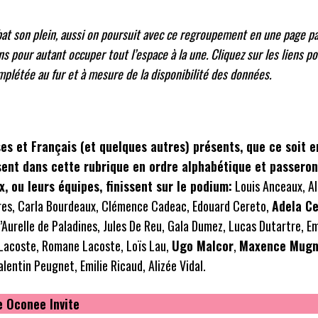
bat son plein, aussi on poursuit avec ce regroupement en une page p
ans pour autant occuper tout l’espace à la une. Cliquez sur les liens p
mplétée au fur et à mesure de la disponibilité des données.
s et Français (et quelques autres) présents, que ce soit en
sent dans cette rubrique en ordre alphabétique et passeron
x, ou leurs équipes, finissent sur le podium:
Louis Anceaux, A
ères, Carla Bourdeaux, Clémence Cadeac, Edouard Cereto,
Adela C
’Aurelle de Paladines, Jules De Reu, Gala Dumez, Lucas Dutartre, E
 Lacoste, Romane Lacoste, Loïs Lau,
Ugo Malcor
,
Maxence Mugn
Valentin Peugnet, Emilie Ricaud, Alizée Vidal.
e Oconee Invite