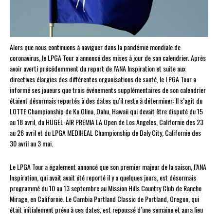
Alors que nous continuons à naviguer dans la pandémie mondiale de
coronavirus, le LPGA Tour a annoncé des mises à jour de son calendrier. Après
avoir averti précédemment du report de l’ANA Inspiration et suite aux
directives élargies des différentes organisations de santé, le LPGA Tour a
informé ses joueurs que trois événements supplémentaires de son calendrier
étaient désormais reportés à des dates qu’il reste à déterminer: Il s’agit du
LOTTE Championship de Ko Olina, Oahu, Hawaii qui devait être disputé du 15
au 18 avril, du HUGEL-AIR PREMIA LA Open de Los Angeles, Californie des 23
au 26 avril et du LPGA MEDIHEAL Championship de Daly City, Californie des
30 avril au 3 mai.
Le LPGA Tour a également annoncé que son premier majeur de la saison, l’ANA
Inspiration, qui avait avait été reporté il y a quelques jours, est désormais
programmé du 10 au 13 septembre au Mission Hills Country Club de Rancho
Mirage, en Californie. Le Cambia Portland Classic de Portland, Oregon, qui
était initialement prévu à ces dates, est repoussé d’une semaine et aura lieu