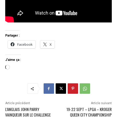
Partager :
Facebook
X
J’aime ça :
C
h
a
r
g
e
m
Article précédent
Article suivant
e
L’ANGLAIS JOHN PARRY
19-22 SEPT – LPGA – KROGER
n
VAINQUEUR SUR LE CHALLENGE
QUEEN CITY CHAMPIONSHIP