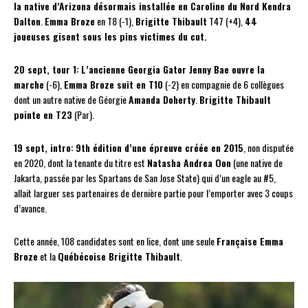
la native d’Arizona désormais installée en Caroline du Nord Kendra
Dalton
.
Emma Broze
en T8 (-1),
Brigitte Thibault
T47 (+4),
44
joueuses gisent sous les pins victimes du cut.
20 sept, tour 1:
L’ancienne Georgia Gator Jenny Bae ouvre la
marche
(-6),
Emma Broze suit en T10
(-2) en compagnie de 6 collègues
dont un autre native de Géorgie
Amanda Doherty
.
Brigitte Thibault
pointe en T23
(Par).
19 sept, intro:
9th édition d’une épreuve créée en 2015
, non disputée
en 2020, dont la tenante du titre est
Natasha Andrea Oon
(une native de
Jakarta, passée par les Spartans de San Jose State) qui d’un eagle au #5,
allait larguer ses partenaires de dernière partie pour l’emporter avec 3 coups
d’avance.
Cette année, 108 candidates sont en lice, dont une seule
Française Emma
Broze
et la
Québécoise Brigitte Thibault
.