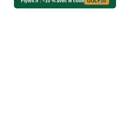
Flytex.fr : −10 % avec le code
GOLF10