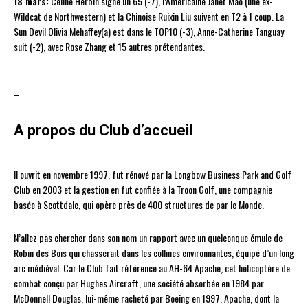
18 mars:
Céline Herbin signe un 65 (-7), l’Américaine Janet Mao (une ex-
Wildcat de Northwestern) et la Chinoise Ruixin Liu suivent en T2 à 1 coup. La
Sun Devil Olivia Mehaffey(a) est dans le TOP10 (-3), Anne-Catherine Tanguay
suit (-2), avec Rose Zhang et 15 autres prétendantes.
–
A propos du Club d’accueil
Il ouvrit en novembre 1997, fut rénové par la Longbow Business Park and Golf
Club en 2003 et la gestion en fut confiée à la Troon Golf, une compagnie
basée à Scottdale, qui opère près de 400 structures de par le Monde.
N’allez pas chercher dans son nom un rapport avec un quelconque émule de
Robin des Bois qui chasserait dans les collines environnantes, équipé d’un long
arc médiéval. Car le Club fait référence au AH-64 Apache, cet hélicoptère de
combat conçu par Hughes Aircraft, une société absorbée en 1984 par
McDonnell Douglas, lui-même racheté par Boeing en 1997. Apache, dont la