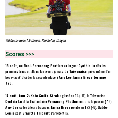
Wildhorse Resort & Casino, Pendleton, Oregon
Scores >>>
18 août, au final:
Pornanong Phatlum
va larguer
Cynthia Lu
dès les
premiers trous et elle ne la reverra jamais.
La Taïwanaise
qui va même d’un
bogey au #18 céder la seconde place à
Amy Lee
.
Emma Broze termine
T29.
17 août, tour 2:
Kate Smith-Stroh
a glissé en T4 (-11), la Taïwanaise
Cynthia Lu
et la Thaïlandaise
Pornanong Phatlum
ont pris le pouvoir (-13),
Amy Lee
collée à leurs basques.
Emma Broze
pointe en T22 (-8),
Gabby
Lemieux
et
Brigitte Thibault
s’arrêtent là.