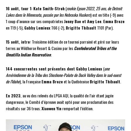
16 août, tour 1:
Kate Smith-Stroh
(
rookie Epson 2022, 25 ans, de Detroit
Lakes dans le Minnesota, passée par les Nebraska Huskers
) est en tête (-9) avec
1 coup d’avance sur ses compatriotes
Jenny Bae et Amy Lee
.
Emma Broze
en T19 (-5),
Gabby Lemieux
T66 (-2),
Brigitte Thibault
T101 (Par).
15 août, intro:
Troisième édition de ce tournoi parrainé et géré sur leurs
terres au Wildhorse Resort & Casino par les
Confederated Tribes of the
Umatilla Indian Reservation
.
144 concurrentes sont présentes dont Gabby Lemieux
(
une
Amérindienne de la Tribu des Shoshone-Palute de Duck Valley dans le sud-ouest
de l’Idaho
), la Française
Emma Broze
et la Québécoise
Brigitte Thibault
.
En 2023
,
au vu des relevés du LPGA AQI, la qualité de l’air étant jugée
dangereuse, le Comité d’épreuve avait opté pour une proclamation des
résultats sur 36 trous.
Xiaowen Yin
remportait l’édition.