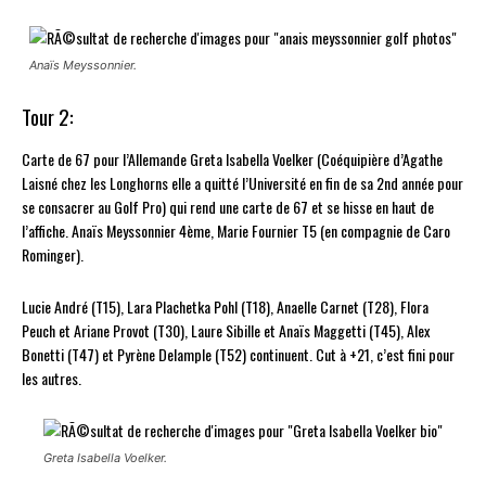
Anaïs Meyssonnier.
Tour 2:
Carte de 67 pour l’Allemande Greta Isabella Voelker (Coéquipière d’Agathe
Laisné chez les Longhorns elle a quitté l’Université en fin de sa 2nd année pour
se consacrer au Golf Pro) qui rend une carte de 67 et se hisse en haut de
l’affiche. Anaïs Meyssonnier 4ème, Marie Fournier T5 (en compagnie de Caro
Rominger).
Lucie André (T15), Lara Plachetka Pohl (T18), Anaelle Carnet (T28), Flora
Peuch et Ariane Provot (T30), Laure Sibille et Anaïs Maggetti (T45), Alex
Bonetti (T47) et Pyrène Delample (T52) continuent. Cut à +21, c’est fini pour
les autres.
Greta Isabella Voelker.