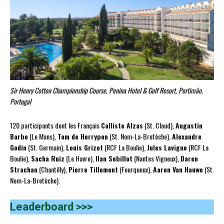
Sir Henry Cotton Championship Course, Penina Hotel & Golf Resort, Portimão,
Portugal
120 participants dont les Français
Calliste Alzas
(St. Cloud),
Augustin
Barbe
(Le Mans),
Tom de Herrypon
(St. Nom-La-Bretèche),
Alexandre
Godin
(St. Germain),
Louis Grizot
(RCF La Boulie),
Jules Lavigne
(RCF La
Boulie),
Sacha Ruiz
(Le Havre),
Ilan Sebillot
(Nantes Vigneux),
Daren
Strachan
(Chantilly),
Pierre Tillement
(Fourqueux),
Aaron Van Hauwe
(St.
Nom-La-Bretèche).
Leaderboard >>>