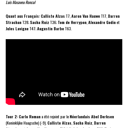
Luis Masaveu Roncal
Quant aux Français:
Calliste Alzas
T7,
Aaron Van Hauwe
T17,
Darren
Strachan
T28;
Sacha Ruiz
T36;
Tom de Herrypon
,
Alexandre Godin
et
Jules Lavigne
T47;
Augustin Barbe
T63.
Tour 2:
Carlo Roman
a été rejoint par le
Néerlandais Abel Derksen
(Koninklijke Haagsche) (-9).
Calliste Alzas
,
Sacha Ruiz
,
Darren