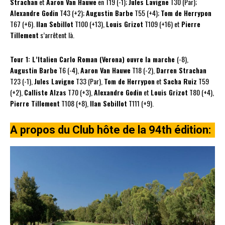
Strachan
et
Aaron Van Hauwe
en T19 (-1);
Jules Lavigne
T30 (Par);
Alexandre Godin
T43 (+2);
Augustin Barbe
T55 (+4);
Tom de Herrypon
T67 (+6).
Ilan Sebillot
T100 (+13),
Louis Grizot
T109 (+16) et
Pierre
Tillement
s’arrêtent là.
Tour 1: L’Italien Carlo Roman (Verona) ouvre la marche
(-8),
Augustin Barbe
T6 (-4),
Aaron Van Hauwe
T18 (-2),
Darren Strachan
T23 (-1),
Jules Lavigne
T33 (Par),
Tom de Herrypon
et
Sacha Ruiz
T59
(+2),
Calliste Alzas
T70 (+3),
Alexandre Godin
et
Louis Grizot
T80 (+4),
Pierre Tillement
T108 (+8),
Ilan Sebillot
T111 (+9).
A propos du Club hôte de la 94th édition: