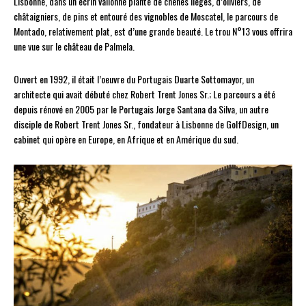
Lisbonne, dans un écrin vallonné planté de chênes lièges, d’oliviers, de
châtaigniers, de pins et entouré des vignobles de Moscatel, le parcours de
Montado, relativement plat, est d’une grande beauté. Le trou N°13 vous offrira
une vue sur le château de Palmela.
Ouvert en 1992, il était l’oeuvre du Portugais Duarte Sottomayor, un
architecte qui avait débuté chez Robert Trent Jones Sr.; Le parcours a été
depuis rénové en 2005 par le Portugais Jorge Santana da Silva, un autre
disciple de Robert Trent Jones Sr., fondateur à Lisbonne de GolfDesign, un
cabinet qui opère en Europe, en Afrique et en Amérique du sud.