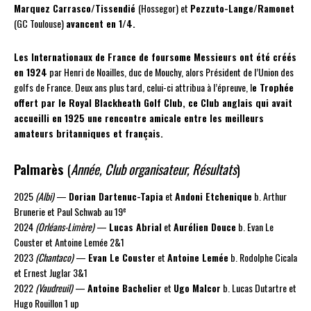
Marquez Carrasco/Tissendié
(Hossegor) et
Pezzuto-Lange/Ramonet
(GC Toulouse)
avancent en 1/4.
Les Internationaux de France de foursome Messieurs ont été créés
en 1924
par Henri de Noailles, duc de Mouchy, alors Président de l’Union des
golfs de France. Deux ans plus tard, celui-ci attribua à l’épreuve, l
e Trophée
offert par le Royal Blackheath Golf Club, ce Club anglais qui avait
accueilli en 1925 une rencontre amicale entre les meilleurs
amateurs britanniques et français.
Palmarès
(
Année, Club organisateur, Résultats
)
2025
(Albi)
—
Dorian Dartenuc-Tapia
et
Andoni Etchenique
b. Arthur
e
Brunerie et Paul Schwab au 19
2024
(Orléans-Limère)
—
Lucas Abrial
et
Aurélien Douce
b. Evan Le
Couster et Antoine Lemée 2&1
2023
(Chantaco)
—
Evan Le Couster
et
Antoine Lemée
b. Rodolphe Cicala
et Ernest Juglar 3&1
2022
(Vaudreuil)
—
Antoine Bachelier
et
Ugo Malcor
b. Lucas Dutartre et
Hugo Rouillon 1 up