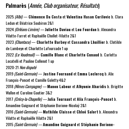
Palmarès
(
Année, Club organisateur, Résultats
)
2025
(Albi)
—
Clémence Da Costa
et
Valentina Hasan Curilovic
b. Clara
Ledun et Béatrice Soubiron 2&1
2024
(Orléans-Limère) —
Juliette Daviau
et
Lou Fourdan
b. Alexandra
Vilatte-Farret et Raphaëlle Chollet-Vilatte 2&1
2023
(Chantaco)
—
Charlotte Barbey
et
Cassandra Lhuillier
b. Clotilde
de Lambeye et Charlotte Lafourcade 1 up
2022
(Le Vaudreuil)
—
Camille Blanc
et
Charlotte Cunaud
b. Carlotta
Locatelli et Pauline Collenot 1 up
2020-21
Non disputé
2019
(Saint-Germain)
—
Justine Fournand
et
Emma Leclercq
b. Alix
François-Poncet et Camille Goletty 4&2
2018
(Nîmes Campagne) —
Manon Labeur
et
Alkyonie Aharidis
b. Brigitte
Wallon et Caroline Gautier 3&2
2017
(Crécy-la-Chapelle) —
Julia Tournant
et
Alix François-Poncet
b.
Amandine Guignard et Stéphanie Borione-Nicolaÿ 2&1
2016
(Saint-Germain) —
Mathilde Claisse
et
Chloé Salort
b. Alexandra
Vilatte et Raphaëlle Vilatte 2&1
2015
(Saint-Germain) —
Amandine Guignard
et
Stéphanie Borione-