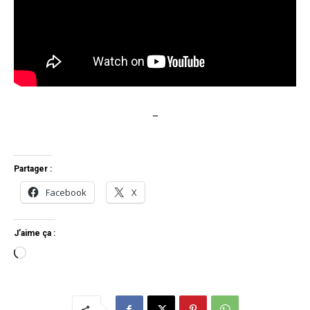
–
Partager :
Facebook
X
J’aime ça :
C
h
a
r