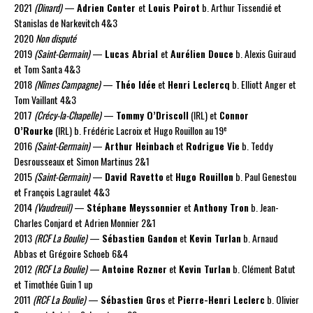
2021
(Dinard)
—
Adrien Conter
et
Louis Poirot
b. Arthur Tissendié et
Stanislas de Narkevitch 4&3
2020
Non disputé
2019
(Saint-Germain)
—
Lucas Abrial
et
Aurélien Douce
b. Alexis Guiraud
et Tom Santa 4&3
2018
(Nîmes Campagne)
—
Théo Idée
et
Henri Leclercq
b. Elliott Anger et
Tom Vaillant 4&3
2017
(Crécy-la-Chapelle)
—
Tommy O’Driscoll
(IRL) et
Connor
e
O’Rourke
(IRL) b. Frédéric Lacroix et Hugo Rouillon au 19
2016
(Saint-Germain)
—
Arthur Heinbach
et
Rodrigue Vie
b. Teddy
Desrousseaux et Simon Martinus 2&1
2015
(Saint-Germain)
—
David Ravetto
et
Hugo Rouillon
b. Paul Genestou
et François Lagraulet 4&3
2014
(Vaudreuil)
—
Stéphane Meyssonnier
et
Anthony Tron
b. Jean-
Charles Conjard et Adrien Monnier 2&1
2013
(RCF La Boulie)
—
Sébastien Gandon
et
Kevin Turlan
b. Arnaud
Abbas et Grégoire Schoeb 6&4
2012
(RCF La Boulie)
—
Antoine Rozner
et
Kevin Turlan
b. Clément Batut
et Timothée Guin 1 up
2011
(RCF La Boulie)
—
Sébastien Gros
et
Pierre-Henri Leclerc
b. Olivier