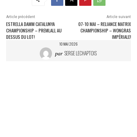
g
e
m
Article précédent
Article suivant
e
ESTRELLA DAMM CATALUNYA
07-10 MAI – RELIANCE MATRIX
n
CHAMPIONSHIP – PREMLALL AU
CHAMPIONSHIP – WONGRAS
t
DESSUS DU LOT!
IMPÉRIALE!
…
10 MAI 2026
SERGE LECHAPTOIS
par