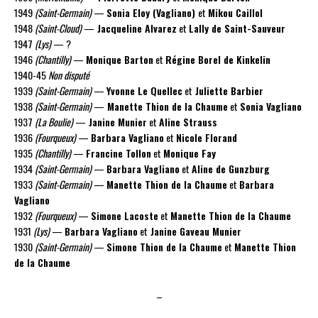
1949
(Saint-Germain)
—
Sonia Eloy (Vagliano)
et
Mikou Caillol
1948
(Saint-Cloud)
—
Jacqueline Alvarez
et
Lally de Saint-Sauveur
1947
(Lys)
— ?
1946
(Chantilly)
—
Monique Barton
et
Régine Borel de Kinkelin
1940-45
Non disputé
1939
(Saint-Germain)
—
Yvonne Le Quellec
et
Juliette Barbier
1938
(Saint-Germain)
—
Manette Thion de la Chaume
et
Sonia Vagliano
1937
(La Boulie)
—
Janine Munier
et
Aline Strauss
1936
(Fourqueux)
—
Barbara Vagliano
et
Nicole Florand
1935
(Chantilly)
—
Francine Tollon
et
Monique Fay
1934
(Saint-Germain)
—
Barbara Vagliano
et
Aline de Gunzburg
1933
(Saint-Germain)
—
Manette Thion de la Chaume
et
Barbara
Vagliano
1932
(Fourqueux)
—
Simone Lacoste
et
Manette Thion de la Chaume
1931
(Lys)
—
Barbara Vagliano
et
Janine Gaveau Munier
1930
(Saint-Germain)
—
Simone Thion de la Chaume
et
Manette Thion
de la Chaume
–