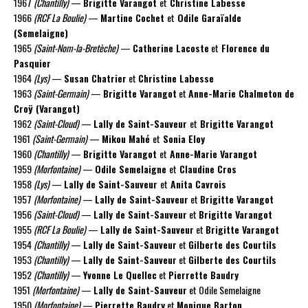
1967
(Chantilly)
—
Brigitte Varangot
et
Christine Labesse
1966
(RCF La Boulie)
—
Martine Cochet
et
Odile Garaïalde
(Semelaigne)
1965
(Saint-Nom-la-Bretèche)
—
Catherine Lacoste
et
Florence du
Pasquier
1964
(Lys)
—
Susan Chatrier
et
Christine Labesse
1963
(Saint-Germain)
—
Brigitte Varangot
et
Anne-Marie Chalmeton de
Croÿ (Varangot)
1962
(Saint-Cloud)
—
Lally de Saint-Sauveur
et
Brigitte Varangot
1961
(Saint-Germain)
—
Mikou Mahé
et
Sonia Eloy
1960
(Chantilly)
—
Brigitte Varangot
et
Anne-Marie Varangot
1959
(Morfontaine)
—
Odile Semelaigne
et
Claudine Cros
1958
(Lys)
—
Lally de Saint-Sauveur
et
Anita Cavrois
1957
(Morfontaine)
—
Lally de Saint-Sauveur
et
Brigitte Varangot
1956
(Saint-Cloud)
—
Lally de Saint-Sauveur
et
Brigitte Varangot
1955
(RCF La Boulie)
—
Lally de Saint-Sauveur
et
Brigitte Varangot
1954
(Chantilly)
—
Lally de Saint-Sauveur
et
Gilberte des Courtils
1953
(Chantilly)
—
Lally de Saint-Sauveur
et
Gilberte des Courtils
1952
(Chantilly)
—
Yvonne Le Quellec
et
Pierrette Baudry
1951
(Morfontaine)
—
Lally de Saint-Sauveur
et Odile Semelaigne
1950
(Morfontaine)
—
Pierrette Baudry
et
Monique Barton