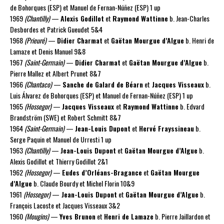
de Bohorques (ESP) et Manuel de Fernan-Núñez (ESP) 1 up
1969
(Chantilly)
—
Alexis Godillot
et
Raymond Wattinne
b. Jean-Charles
Desbordes et Patrick Gueudet 5&4
1968
(Prieuré)
—
Didier Charmat
et
Gaëtan Mourgue d’Algue
b. Henri de
Lamaze et Denis Manuel 9&8
1967
(Saint-Germain)
—
Didier Charmat
et
Gaëtan Mourgue d’Algue
b.
Pierre Mallez et Albert Prunet 8&7
1966
(Chantaco)
—
Sanche de Galard de Béarn
et
Jacques Visseaux
b.
Luis Álvarez de Bohorques (ESP) et Manuel de Fernan-Núñez (ESP) 1 up
1965
(Hossegor)
—
Jacques Visseaux
et
Raymond Wattinne
b. Edvard
Brandström (SWE) et Robert Schmitt 8&7
1964
(Saint-Germain)
—
Jean-Louis Dupont
et
Hervé Frayssineau
b.
Serge Paquin et Manuel de Urresti 1 up
1963
(Chantilly)
—
Jean-Louis Dupont
et
Gaëtan Mourgue d’Algue
b.
Alexis Godillot et Thierry Godillot 2&1
1962
(Hossegor)
—
Eudes d’Orléans-Bragance
et
Gaëtan Mourgue
d’Algue
b. Claude Bourdy et Michel Florin 10&9
1961
(Hossegor)
—
Jean-Louis Dupont
et
Gaëtan Mourgue d’Algue
b.
François Lacoste et Jacques Visseaux 3&2
1960
(Mougins)
—
Yves Brunon
et
Henri de Lamaze
b. Pierre Jaillardon et