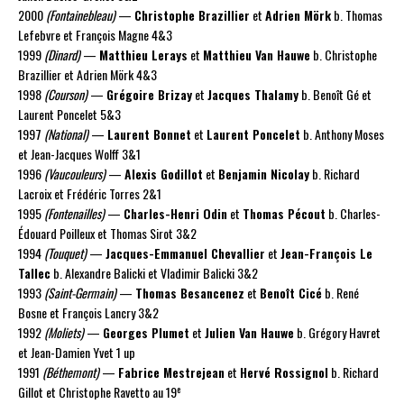
2000
(Fontainebleau)
—
Christophe Brazillier
et
Adrien Mörk
b. Thomas
Lefebvre et François Magne 4&3
1999
(Dinard)
—
Matthieu Lerays
et
Matthieu Van Hauwe
b. Christophe
Brazillier et Adrien Mörk 4&3
1998
(Courson)
—
Grégoire Brizay
et
Jacques Thalamy
b. Benoît Gé et
Laurent Poncelet 5&3
1997
(National)
—
Laurent Bonnet
et
Laurent Poncelet
b. Anthony Moses
et Jean-Jacques Wolff 3&1
1996
(Vaucouleurs)
—
Alexis Godillot
et
Benjamin Nicolay
b. Richard
Lacroix et Frédéric Torres 2&1
1995
(Fontenailles)
—
Charles-Henri Odin
et
Thomas Pécout
b. Charles-
Édouard Poilleux et Thomas Sirot 3&2
1994
(Touquet)
—
Jacques-Emmanuel Chevallier
et
Jean-François Le
Tallec
b. Alexandre Balicki et Vladimir Balicki 3&2
1993
(Saint-Germain)
—
Thomas Besancenez
et
Benoît Cicé
b. René
Bosne et François Lancry 3&2
1992
(Moliets)
—
Georges Plumet
et
Julien Van Hauwe
b. Grégory Havret
et Jean-Damien Yvet 1 up
1991
(Béthemont)
—
Fabrice Mestrejean
et
Hervé Rossignol
b. Richard
e
Gillot et Christophe Ravetto au 19