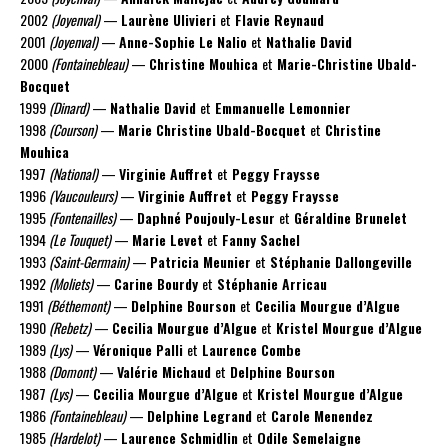
2002
(Joyenval)
—
Laurène Ulivieri
et
Flavie Reynaud
2001
(Joyenval)
—
Anne-Sophie Le Nalio
et
Nathalie David
2000
(Fontainebleau)
—
Christine Mouhica
et
Marie-Christine Ubald-
Bocquet
1999
(Dinard)
—
Nathalie David
et
Emmanuelle Lemonnier
1998
(Courson)
—
Marie Christine Ubald-Bocquet
et
Christine
Mouhica
1997
(National)
—
Virginie Auffret
et
Peggy Fraysse
1996
(Vaucouleurs)
—
Virginie Auffret
et
Peggy Fraysse
1995
(Fontenailles)
—
Daphné Poujouly-Lesur
et
Géraldine Brunelet
1994
(Le Touquet)
—
Marie Levet
et
Fanny Sachel
1993
(Saint-Germain)
—
Patricia Meunier
et
Stéphanie Dallongeville
1992
(Moliets)
—
Carine Bourdy
et
Stéphanie Arricau
1991
(Béthemont)
—
Delphine Bourson
et
Cecilia Mourgue d’Algue
1990
(Rebetz)
—
Cecilia Mourgue d’Algue
et
Kristel Mourgue d’Algue
1989
(Lys)
—
Véronique Palli
et
Laurence Combe
1988
(Domont)
—
Valérie Michaud
et
Delphine Bourson
1987
(Lys)
—
Cecilia Mourgue d’Algue
et
Kristel Mourgue d’Algue
1986
(Fontainebleau)
—
Delphine Legrand
et
Carole Menendez
1985
(Hardelot)
—
Laurence Schmidlin
et
Odile Semelaigne