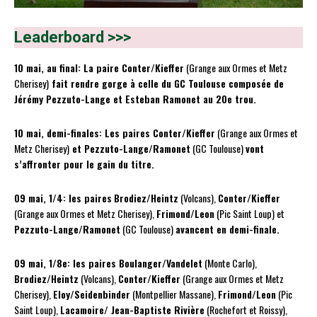
Leaderboard >>>
10 mai, au final: La paire Conter/Kieffer
(Grange aux Ormes et Metz
Cherisey)
fait rendre gorge à celle du GC Toulouse composée de
Jérémy Pezzuto-Lange et Esteban Ramonet au 20e trou.
10 mai, demi-finales: Les paires Conter/Kieffer
(Grange aux Ormes et
Metz Cherisey)
et Pezzuto-Lange/Ramonet
(GC Toulouse)
vont
s’affronter pour le gain du titre.
09 mai, 1/4: les paires
Brodiez/Heintz
(Volcans),
Conter/Kieffer
(Grange aux Ormes et Metz Cherisey),
Frimond/Leon
(Pic Saint Loup) et
Pezzuto-Lange/Ramonet
(GC Toulouse)
avancent en demi-finale.
09 mai, 1/8e: les paires Boulanger/Vandelet
(Monte Carlo),
Brodiez/Heintz
(Volcans),
Conter/Kieffer
(Grange aux Ormes et Metz
Cherisey),
Eloy/Seidenbinder
(Montpellier Massane),
Frimond/Leon
(Pic
Saint Loup),
Lacamoire/ Jean-Baptiste Rivière
(Rochefort et Roissy),