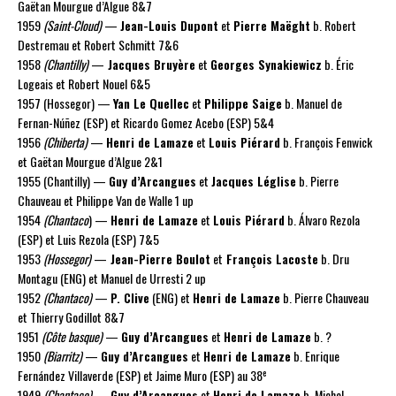
Gaëtan Mourgue d’Algue 8&7
1959
(Saint-Cloud)
—
Jean-Louis Dupont
et
Pierre Maëght
b. Robert
Destremau et Robert Schmitt 7&6
1958
(Chantilly)
—
Jacques Bruyère
et
Georges Synakiewicz
b. Éric
Logeais et Robert Nouel 6&5
1957 (Hossegor) —
Yan Le Quellec
et
Philippe Saige
b. Manuel de
Fernan-Núñez (ESP) et Ricardo Gomez Acebo (ESP) 5&4
1956
(Chiberta)
—
Henri de Lamaze
et
Louis Piérard
b. François Fenwick
et Gaëtan Mourgue d’Algue 2&1
1955 (Chantilly) —
Guy d’Arcangues
et
Jacques Léglise
b. Pierre
Chauveau et Philippe Van de Walle 1 up
1954
(Chantaco
) —
Henri de Lamaze
et
Louis Piérard
b. Álvaro Rezola
(ESP) et Luis Rezola (ESP) 7&5
1953
(Hossegor)
—
Jean-Pierre Boulot
et
François Lacoste
b. Dru
Montagu (ENG) et Manuel de Urresti 2 up
1952
(Chantaco)
—
P. Clive
(ENG) et
Henri de Lamaze
b. Pierre Chauveau
et Thierry Godillot 8&7
1951
(Côte basque)
—
Guy d’Arcangues
et
Henri de Lamaze
b. ?
1950
(Biarritz)
—
Guy d’Arcangues
et
Henri de Lamaze
b. Enrique
e
Fernández Villaverde (ESP) et Jaime Muro (ESP) au 38
1949
(Chantaco)
—
Guy d’Arcangues
et
Henri de Lamaze
b. Michel