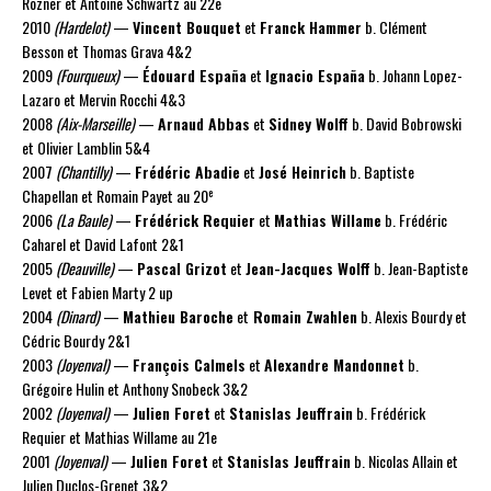
Rozner et Antoine Schwartz au 22e
2010
(Hardelot)
—
Vincent Bouquet
et
Franck Hammer
b. Clément
Besson et Thomas Grava 4&2
2009
(Fourqueux)
—
Édouard España
et
Ignacio España
b. Johann Lopez-
Lazaro et Mervin Rocchi 4&3
2008
(Aix-Marseille)
—
Arnaud Abbas
et
Sidney Wolff
b. David Bobrowski
et Olivier Lamblin 5&4
2007
(Chantilly)
—
Frédéric Abadie
et
José Heinrich
b. Baptiste
e
Chapellan et Romain Payet au 20
2006
(La Baule)
—
Frédérick Requier
et
Mathias Willame
b. Frédéric
Caharel et David Lafont 2&1
2005
(Deauville)
—
Pascal Grizot
et
Jean-Jacques Wolff
b. Jean-Baptiste
Levet et Fabien Marty 2 up
2004
(Dinard)
—
Mathieu Baroche
et
Romain Zwahlen
b. Alexis Bourdy et
Cédric Bourdy 2&1
2003
(Joyenval)
—
François Calmels
et
Alexandre Mandonnet
b.
Grégoire Hulin et Anthony Snobeck 3&2
2002
(Joyenval)
—
Julien Foret
et
Stanislas Jeuffrain
b. Frédérick
Requier et Mathias Willame au 21e
2001
(Joyenval)
—
Julien Foret
et
Stanislas Jeuffrain
b. Nicolas Allain et
Julien Duclos-Grenet 3&2