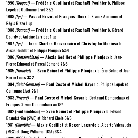
1990
(Touquet)
—
Frédéric Cupillard
et
Raphaël Poulhier
b. Philippe
Lepek et Guillaume Livet 3&2
1989
(Lys)
—
Pascal Grizot
et
François Illouz
b. Franck Aumonier et
Régis Blèze 1 up
1988
(Domont)
—
Frédéric Cupillard
et
Raphaël Poulhier
b. Gérard
Bourdy et Antoine Larribet 1 up
1987
(Lys)
—
Jean-Charles Gouvernaire
et
Christophe Muniesa
b.
Alexis Godillot et Philippe Ploujoux 5&4
1986
(Fontainebleau)
—
Alexis Godillot
et
Philippe Ploujoux
b. Jean-
Pierre Edmond et Pascal Edmond 7&6
1985
(Hardelot)
—
Sven Boinet
et
Philippe Ploujoux
b. Éric Béline et Jean-
Pierre Lours 3&2
1984
(Saint-Germain)
—
Paul Coste
et
Michel Gayon
b. Philippe Lepek et
Guillaume Livet 2&1
1983
(Prieuré)
—
Paul Coste
et
Michel Gayon
b. Bertrand Demonchaux et
e
François-Xavier Demonchaux au 19
1982 (Fontainebleau) —
Sven Boinet
et
Philippe Ploujoux
b. Edvard
Brandström (SWE) et Richard Khele 6&5
1981
(Chantilly)
—
Alexis Godillot
et
Roger Lagarde
b. Alberto Valenzuela
(MEX) et Doug Williams (USA) 6&4