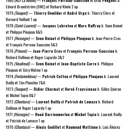
1980
(RCF La Boulie)
—
François Perreau-Saussine
et
Éric Peugeot
b.
Edvard Brandström (SWE) et Richard Khele 2 up
1979
(Touquet)
—
Thierry Dewilder
et
André Urge
b. Thierry Clerc et
Bernard Vaillant 1 up
1978
(Saint-Laurent)
—
Jacques Lebreton
et
Marc Raffray
b. Sven Boinet
et Philippe Ploujoux 6&5
1977
(Hossegor)
—
Sven Boinet
et
Philippe Ploujoux
b. Jean-Pierre Cros
et François Perreau-Saussine 5&3
1976
(Prieuré)
—
Jean-Pierre Cros
et
François Perreau-Saussine
b.
Richard Dullieux et Roger Lagarde 3&2
1975
(Vaudreuil)
—
Sven Boinet
et
Jean-Baptiste Corre
b. Philippe
Ploujoux et Géry Watine 1 up
1974
(Fontainebleau)
—
Patrick Cotton
et
Philippe Ploujoux
b. Laurent
Bailly et Tim Planchin 7&6
1973
(Touquet)
—
Didier Charmat
et
Hervé Frayssineau
b. Gilles Quéran
et Michel Tapia 8&7
1972
(Chantaco)
—
Laurent Bailly
et
Patrick de Lamaze
b. Richard
Dullieux et Roger Lagarde 1 up
1971
(Hossegor)
—
René Darrieumerlou
et
Michel Tapia
b. Laurent Bailly
et Patrick de Lamaze 1 up
1970
(Chantaco)
—
Alexis Godillot
et
Raymond Wattinne
b. Luis Álvarez