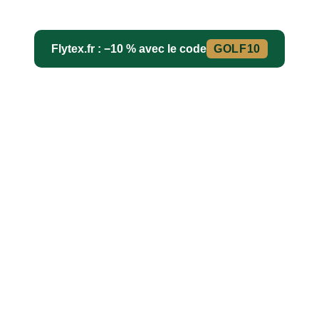
Flytex.fr : −10 % avec le code
GOLF10