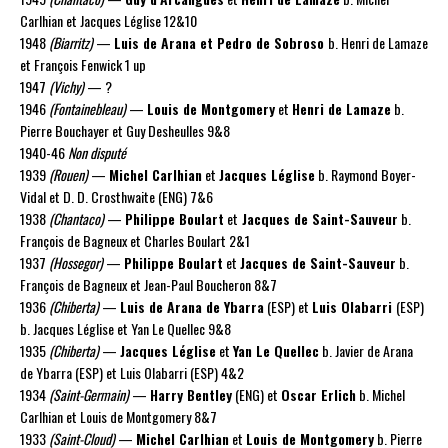
Carlhian et Jacques Léglise 12&10
1948
(Biarritz)
—
Luis de Arana et Pedro de Sobroso
b. Henri de Lamaze
et François Fenwick 1 up
1947
(Vichy)
— ?
1946
(Fontainebleau)
—
Louis de Montgomery
et
Henri de Lamaze
b.
Pierre Bouchayer et Guy Desheulles 9&8
1940-46
Non disputé
1939
(Rouen)
—
Michel Carlhian
et
Jacques Léglise
b. Raymond Boyer-
Vidal et D. D. Crosthwaite (ENG) 7&6
1938
(Chantaco)
—
Philippe Boulart
et
Jacques de Saint-Sauveur
b.
François de Bagneux et Charles Boulart 2&1
1937
(Hossegor)
—
Philippe Boulart
et
Jacques de Saint-Sauveur
b.
François de Bagneux et Jean-Paul Boucheron 8&7
1936
(Chiberta)
—
Luis de Arana de Ybarra
(ESP) et
Luis Olabarri
(ESP)
b. Jacques Léglise et Yan Le Quellec 9&8
1935
(Chiberta)
—
Jacques Léglise
et
Yan Le Quellec
b. Javier de Arana
de Ybarra (ESP) et Luis Olabarri (ESP) 4&2
1934
(Saint-Germain)
—
Harry Bentley
(ENG) et
Oscar Erlich
b. Michel
Carlhian et Louis de Montgomery 8&7
1933
(Saint-Cloud)
—
Michel Carlhian
et
Louis de Montgomery
b. Pierre