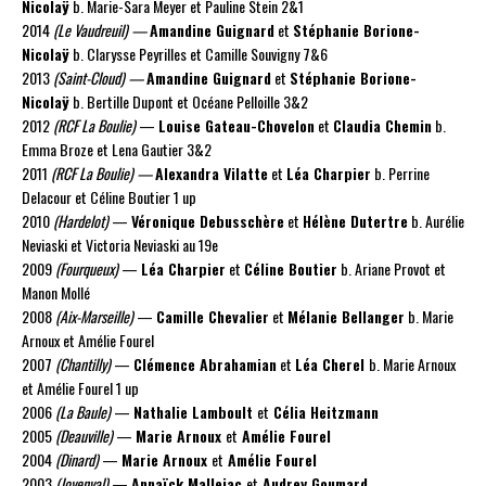
Nicolaÿ
b. Marie-Sara Meyer et Pauline Stein 2&1
2014
(Le Vaudreuil) —
Amandine Guignard
et
Stéphanie Borione-
Nicolaÿ
b. Clarysse Peyrilles et Camille Souvigny 7&6
2013
(Saint-Cloud) —
Amandine Guignard
et
Stéphanie Borione-
Nicolaÿ
b. Bertille Dupont et Océane Pelloille 3&2
2012
(RCF La Boulie)
—
Louise Gateau-Chovelon
et
Claudia Chemin
b.
Emma Broze et Lena Gautier 3&2
2011
(RCF La Boulie) —
Alexandra Vilatte
et
Léa Charpier
b. Perrine
Delacour et Céline Boutier 1 up
2010
(Hardelot)
—
Véronique Debusschère
et
Hélène Dutertre
b. Aurélie
Neviaski et Victoria Neviaski au 19e
2009
(Fourqueux)
—
Léa Charpier
et
Céline Boutier
b. Ariane Provot et
Manon Mollé
2008
(Aix-Marseille)
—
Camille Chevalier
et
Mélanie Bellanger
b. Marie
Arnoux et Amélie Fourel
2007
(Chantilly)
—
Clémence Abrahamian
et
Léa Cherel
b. Marie Arnoux
et Amélie Fourel 1 up
2006
(La Baule)
—
Nathalie Lamboult
et
Célia Heitzmann
2005
(Deauville)
—
Marie Arnoux
et
Amélie Fourel
2004
(Dinard)
—
Marie Arnoux
et
Amélie Fourel
2003
(Joyenval)
—
Annaïck Mallejac
et
Audrey Goumard