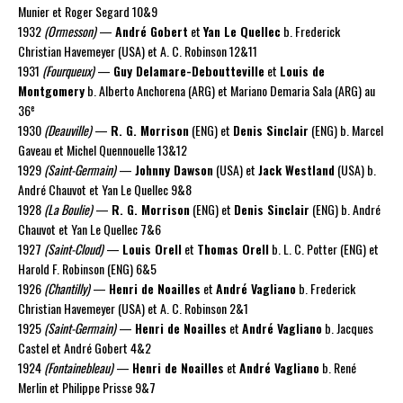
Munier et Roger Segard 10&9
1932
(Ormesson)
—
André Gobert
et
Yan Le Quellec
b. Frederick
Christian Havemeyer (USA) et A. C. Robinson 12&11
1931
(Fourqueux)
—
Guy Delamare-Deboutteville
et
Louis de
Montgomery
b. Alberto Anchorena (ARG) et Mariano Demaria Sala (ARG) au
e
36
1930
(Deauville)
—
R. G. Morrison
(ENG) et
Denis Sinclair
(ENG) b. Marcel
Gaveau et Michel Quennouelle 13&12
1929
(Saint-Germain)
—
Johnny Dawson
(USA) et
Jack Westland
(USA) b.
André Chauvot et Yan Le Quellec 9&8
1928
(La Boulie)
—
R. G. Morrison
(ENG) et
Denis Sinclair
(ENG) b. André
Chauvot et Yan Le Quellec 7&6
1927
(Saint-Cloud)
—
Louis Orell
et
Thomas Orell
b. L. C. Potter (ENG) et
Harold F. Robinson (ENG) 6&5
1926
(Chantilly)
—
Henri de Noailles
et
André Vagliano
b. Frederick
Christian Havemeyer (USA) et A. C. Robinson 2&1
1925
(Saint-Germain)
—
Henri de Noailles
et
André Vagliano
b. Jacques
Castel et André Gobert 4&2
1924
(Fontainebleau)
—
Henri de Noailles
et
André Vagliano
b. René
Merlin et Philippe Prisse 9&7