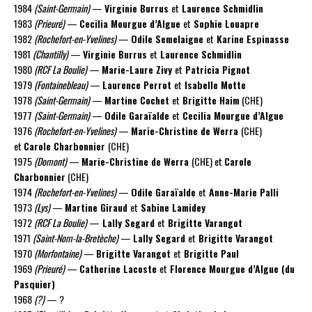
1984
(Saint-Germain)
—
Virginie Burrus
et
Laurence Schmidlin
1983
(Prieuré)
—
Cecilia Mourgue d’Algue
et
Sophie Louapre
1982
(Rochefort-en-Yvelines)
—
Odile Semelaigne
et
Karine Espinasse
1981
(Chantilly)
—
Virginie Burrus
et
Laurence Schmidlin
1980
(RCF La Boulie)
—
Marie-Laure Zivy
et
Patricia Pignot
1979
(Fontainebleau)
—
Laurence Perrot
et
Isabelle Motte
1978
(Saint-Germain)
—
Martine Cochet
et
Brigitte Haim
(CHE)
1977
(Saint-Germain)
—
Odile Garaïalde
et
Cecilia Mourgue d’Algue
1976
(Rochefort-en-Yvelines)
—
Marie-Christine de Werra
(CHE)
et
Carole Charbonnier
(CHE)
1975
(Domont)
—
Marie-Christine de Werra
(CHE) et
Carole
Charbonnier
(CHE)
1974
(Rochefort-en-Yvelines)
—
Odile Garaïalde
et
Anne-Marie Palli
1973
(Lys)
—
Martine Giraud
et
Sabine Lamidey
1972
(RCF La Boulie)
—
Lally Segard
et
Brigitte Varangot
1971
(Saint-Nom-la-Bretèche)
—
Lally Segard
et
Brigitte Varangot
1970
(Morfontaine)
—
Brigitte Varangot
et
Brigitte Paul
1969
(Prieuré)
—
Catherine Lacoste
et
Florence Mourgue d’Algue (du
Pasquier)
1968
(?)
— ?