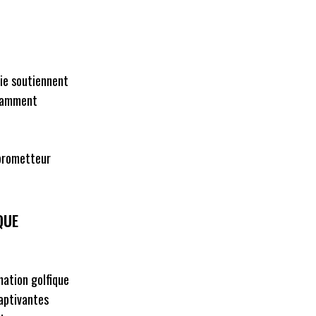
ie soutiennent
llamment
 prometteur
QUE
mation golfique
captivantes