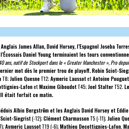
 Anglais James Allan, David Horsey, l’Espagnol Joseba Torr
l’Écossais Daniel Young terminaient les tours conventionnel
40 ans, natif de Stockport dans le « Greater Manchester », Pro depu
 dernier mot dès le premier trou de playoff.
Robin Sciot-Sieg
n
T8;
Julien Quesne
T12;
Aymeric Laussot
et
Antoine Pougue
ttignies-Lafon
et
Maxime Giboudot
T45;
Joel Stalter
T52.
L
ll était forfait ce matin.
Suédois Albin Bergström et les Anglais David Horsey et Eddi
Sciot-Siegrist
(-12);
Clément Charmasson
T5 (-11);
Julien Qu
7);
Aymeric Laussot
T19 (-6);
Mathieu Decottignies-Lafon
,
Ma