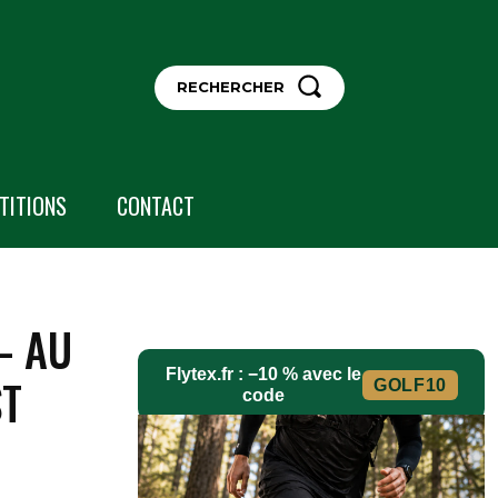
RECHERCHER
TITIONS
CONTACT
– AU
Flytex.fr : −10 % avec le
ST
GOLF10
code