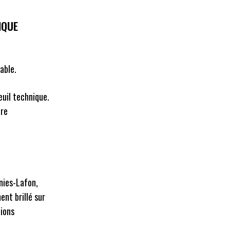
IQUE
able.
euil technique.
ure
nies-Lafon,
nt brillé sur
tions