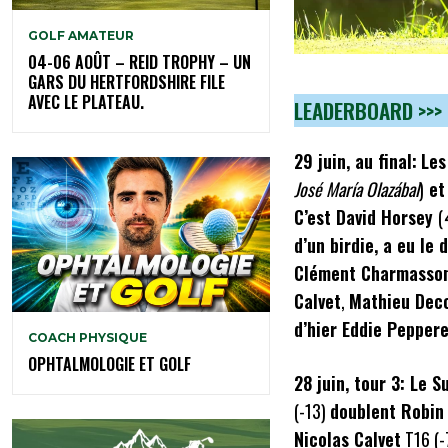
GOLF AMATEUR
04-06 AOÛT – REID TROPHY – UN
GARS DU HERTFORDSHIRE FILE
AVEC LE PLATEAU.
LEADERBOARD >>>
29 juin, au final:
Les
José María Olazábal
)
et 
C’est David Horsey
(
d’un birdie, a eu le
Clément Charmasso
Calvet
,
Mathieu Deco
d’hier Eddie Peppere
COACH PHYSIQUE
OPHTALMOLOGIE ET GOLF
28 juin, tour 3: Le 
(-13)
doublent Robin 
Nicolas Calvet
T16 (-