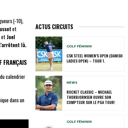
gueurs (-10),
ACTUS CIRCUITS
ussot
et
t
et
Joel
s’arrêtent là.
GOLF FÉMININ
CSK STEEL WOMEN’S OPEN (DANISH
F FRANÇAIS
LADIES OPEN) – TOUR 1.
u calendrier
NEWS
ROCKET CLASSIC – MICHAEL
THORBJORNSEN OUVRE SON
nique dans un
COMPTEUR SUR LE PGA TOUR!
GOLF FÉMININ