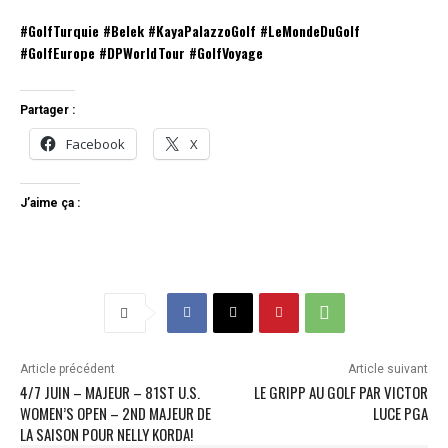
#GolfTurquie #Belek #KayaPalazzoGolf #LeMondeDuGolf
#GolfEurope #DPWorldTour #GolfVoyage
Partager :
Facebook
X
J’aime ça :
Article précédent
Article suivant
4/7 JUIN – MAJEUR – 81ST U.S.
LE GRIPP AU GOLF PAR VICTOR
WOMEN’S OPEN – 2ND MAJEUR DE
LUCE PGA
LA SAISON POUR NELLY KORDA!