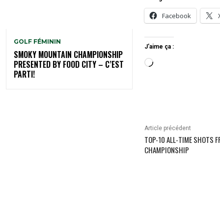
Facebook
GOLF FÉMININ
J’aime ça :
SMOKY MOUNTAIN CHAMPIONSHIP
C
PRESENTED BY FOOD CITY – C’EST
PARTI!
h
a
r
g
Article précédent
e
TOP-10 ALL-TIME SHOTS 
m
CHAMPIONSHIP
e
n
t
…