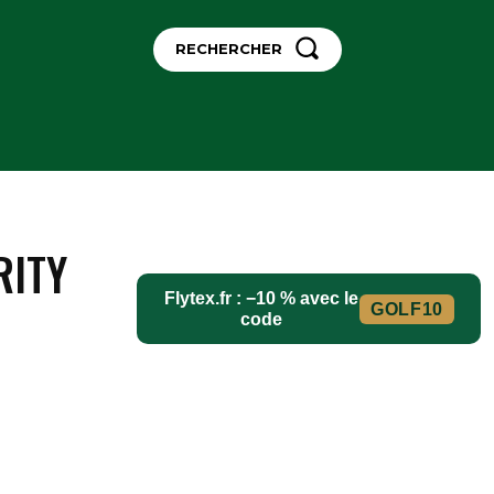
RECHERCHER
NS
CONTACT
MORE
RITY
Flytex.fr : −10 % avec le
GOLF10
code