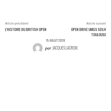
a
r
g
e
m
Article précédent
Article suivant
e
L’HISTOIRE DU BRITISH OPEN
OPEN DRIVE UMGS SEILH
n
TOULOUSE
t
15 JUILLET 2026
…
JACQUES LACROIX
par