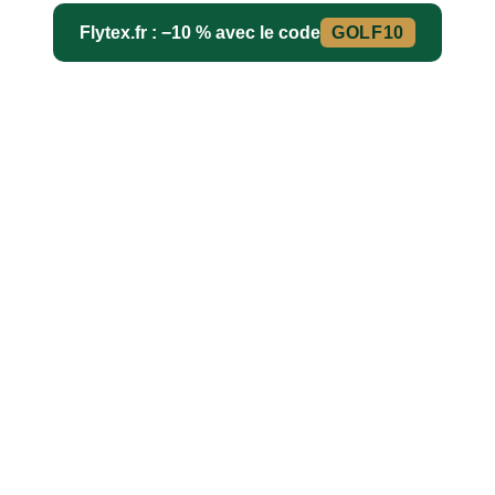
Flytex.fr : −10 % avec le code
GOLF10