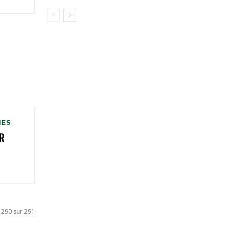
MES
R
 290 sur 291